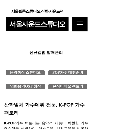
서울필름스튜디오 산하 사운드펌
서울사운드스튜디오
신규앨범 발매관리
음악창작 스튜디오
POP가수 데뷔준비
영화음악OST 창작
뮤직비디오 팩토리
산학일체 가수데뷔 전문, K-POP 가수
팩토리
K-POP가수 팩토리는 음악적 재능이 탁월한 가수
연습생을 선발하여, 댄스교육, 보컬교육을 비롯하