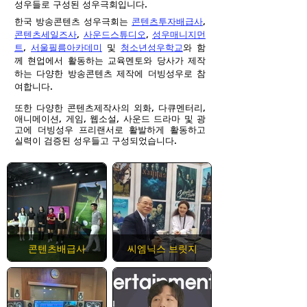
성우들로 구성된 성우극회입니다.
한국 방송콘텐츠 성우극회는
콘텐츠투자배급사
,
콘텐츠세일즈사
,
사운드스튜디오
,
성우매니지먼
트
,
서울필름아카데미
및
청소년성우학교
와 함
께 현업에서 활동하는 교육멘토와 당사가 제작
하는 다양한 방송콘텐츠 제작에 더빙성우로 참
여합니다.
또한 다양한 콘텐츠제작사의 외화, 다큐멘터리,
애니메이션, 게임, 웹소설, 사운드 드라마 및 광
고에 더빙성우 프리랜서로 활발하게 활동하고
실력이 검증된 성우들고 구성되었습니다.
콘텐츠배급사
씨엠닉스 브릿지