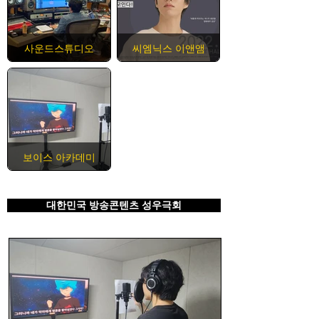
사운드스튜디오
씨엠닉스 이앤앰
보이스 아카데미
대한민국 방송콘텐츠 성우극회